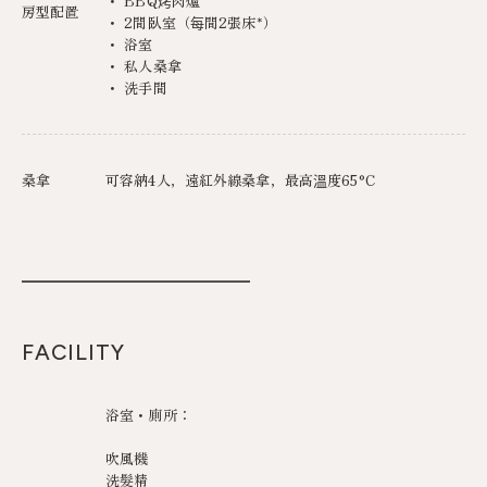
・ BBQ烤肉爐
房型配置
・ 2間臥室（每間2張床*）
・ 浴室
・ 私人桑拿
・ 洗手間
桑拿
可容納4人，遠紅外線桑拿，最高溫度65°C
FACILITY
浴室・廁所：
吹風機
洗髮精