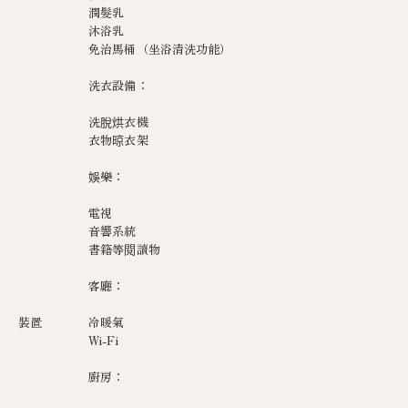
潤髮乳
沐浴乳
免治馬桶（坐浴清洗功能）
洗衣設備：
洗脫烘衣機
衣物晾衣架
娛樂：
電視
音響系統
書籍等閱讀物
客廳：
裝置
冷暖氣
Wi-Fi
廚房：