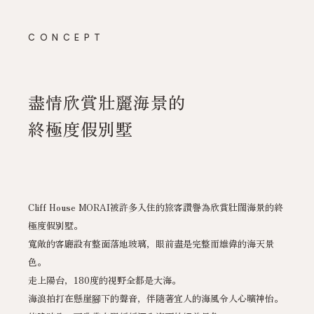
CONCEPT
盡情欣賞壯麗海景的
終極度假別墅
Cliff House MORAI被許多入住的旅客讚譽為欣賞壯闊海景的終
極度假別墅。
寬敞的客廳設有整面落地玻璃，眼前盡是完整而雄偉的海天景
色。
走上陽台，180度的視野全都是大海。
海浪拍打在懸崖腳下的聲音，伴隨著宜人的海風令人心曠神怡。