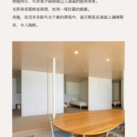
傍晚時分，可欣賞夕陽緩緩沉入海面的絕美景象。
光影與雲層瞬息萬變，如同一場壯麗的戲劇。
夜晚，在沒有多餘外光干擾的環境中，滿天繁星在海面上鋪陳開
來，令人陶醉。