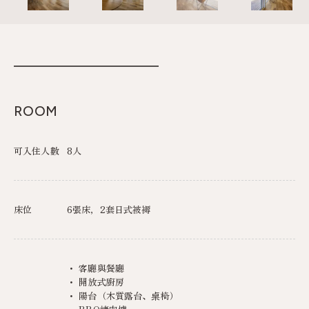
ROOM
可入住人數
8人
床位
6張床，2套日式被褥
・ 客廳與餐廳
・ 開放式廚房
・ 陽台（木質露台、桌椅）