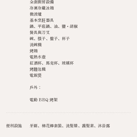
全套廚房設備
冷凍冷藏冰箱
微波爐
基本烹飪器具
鍋、平底鍋、油、鹽・胡椒
餐具與刀叉
碗、筷子、盤子、杯子
洗碗機
烤箱
電熱水壺
紅酒杯、馬克杯、玻璃杯
烤麵包機
電飯煲
戶外：
電動 BBQ 烤架
便利設施
牙刷、棉花棒套裝、洗髮精、護髮素、沐浴露