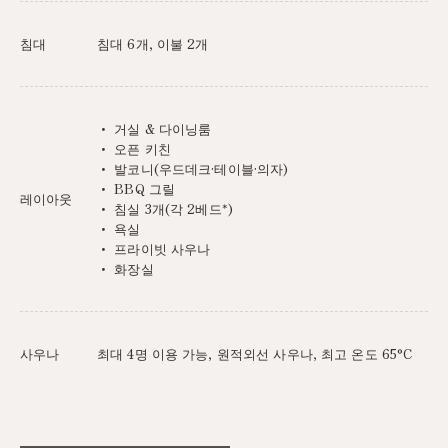
침대
침대 6개, 이불 2개
・ 거실 & 다이닝룸
・ 오픈 키친
・ 발코니(우드데크·테이블·의자)
・ BBQ 그릴
레이아웃
・ 침실 3개(각 2베드*)
・ 욕실
・ 프라이빗 사우나
・ 화장실
사우나
최대 4명 이용 가능, 원적외선 사우나, 최고 온도 65°C