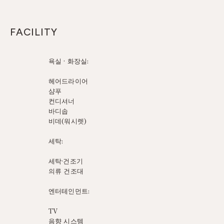
FACILITY
욕실 · 화장실:
헤어드라이어
샴푸
컨디셔너
바디솝
비데(워시렛)
세탁:
세탁·건조기
의류 건조대
엔터테인먼트:
TV
음향 시스템