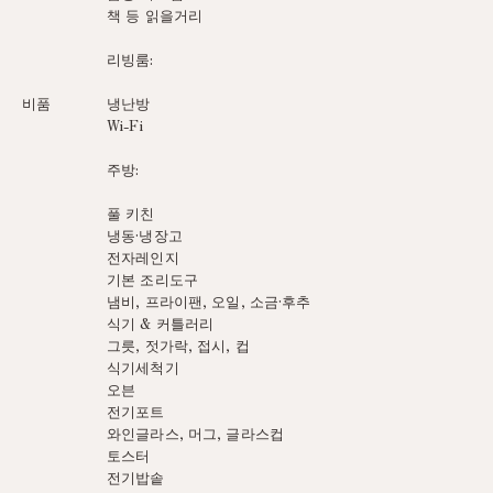
책 등 읽을거리
리빙룸:
비품
냉난방
Wi-Fi
주방:
풀 키친
냉동·냉장고
전자레인지
기본 조리도구
냄비, 프라이팬, 오일, 소금·후추
식기 & 커틀러리
그릇, 젓가락, 접시, 컵
식기세척기
오븐
전기포트
와인글라스, 머그, 글라스컵
토스터
전기밥솥